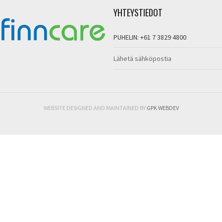
YHTEYSTIEDOT
PUHELIN: +61 7 3829 4800
Lähetä sähköpostia
WEBSITE DESIGNED AND MAINTAINED BY
GPK WEBDEV